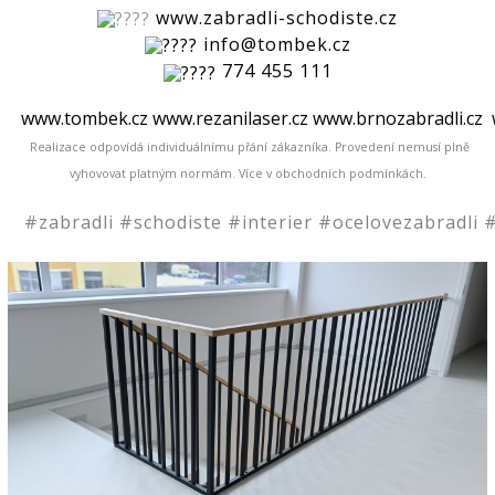
www.zabradli-schodiste.cz
info@tombek.cz
774 455 111
www.tombek.cz
www.rezanilaser.cz
www.brnozabradli.cz
Realizace odpovídá individuálnímu přání zákazníka. Provedení nemusí plně
vyhovovat platným normám.
Více v obchodních podmínkách.
#zabradli
#schodiste
#interier
#ocelovezabradli
#