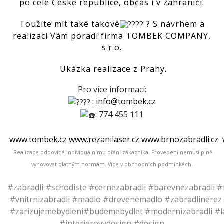
po celé České republice, občas i v zahraničí.
Toužíte mít také takové
? S návrhem a
realizací Vám poradí firma TOMBEK COMPANY,
s.r.o.
Ukázka realizace z Prahy.
Pro více informací:
:
info@tombek.cz
: 774 455 111
www.tombek.cz
www.rezanilaser.cz
www.brnozabradli.cz
Realizace odpovídá individuálnímu přání zákazníka. Provedení nemusí plně
vyhovovat platným normám.
Více v obchodních podmínkách.
#zabradli
#schodiste
#cernezabradli
#barevnezabradli
#
#vnitrnizabradli
#madlo
#drevenemadlo
#zabradlinerez
#zarizujemebydleni
#budemebydlet
#modernizabradli
#l
#interierovydesign
#design