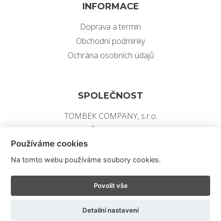
INFORMACE
Doprava a termín
Obchodní podmínky
Ochrána osobních údajů
SPOLEČNOST
TOMBEK COMPANY, s.r.o.
IČ: 07209479
Používáme cookies
ID datové schránky: 4z7bhd
Na tomto webu používáme soubory cookies.
Upravit nastavení cookies
, Copyright © 2026,
Tvorba webu
Povolit vše
Shopea.cz
Detailní nastavení